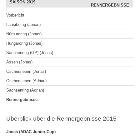
SAISON 2019
OSCHERSLEBEN (AUGUST)
OSCHERSLEBEN (ADRIAN)
RENNERGEBNISSE
RENNERGEBNISSE
OSCHERSLEBEN
FREIBERG (JULI)
WITTGENBORN
BOPFINGEN
BOPFINGEN
Vorbericht
SACHSENRING (ADRIAN)
WITTGENBORN (JULI)
HOCKENHEIMRING
HOCKENHEIMRING
WACKERSDORF
GEESTHACHT
BOPFINGEN
Lausitzring (Jonas)
RENNERGEBNISSE
RENNERGEBNISSE
RENNERGEBNISSE
GEROLZHOFEN
SACHSENRING
SACHSENRING
GEESTHACHT
Nürburgring (Jonas)
WACKERSDORF
BERNSGRÜN
CHEB
CHEB
Hungaroring (Jonas)
WITTGENBORN (SEPT.)
RENNERGEBNISSE
WACKERSDORF
SACHSENRING
Sachsenring (GP) (Jonas)
RENNERGEBNISSE
RENNERGEBNISSE
KÖLN
Assen (Jonas)
RENNERGEBNISSE
Oschersleben (Jonas)
Oschersleben (Adrian)
Sachsenring (Adrian)
Rennergebnisse
Überblick über die Rennergebnisse 2015
Jonas (ADAC Junior-Cup)