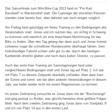
Das Saisonfinale zum Mini-Bike-Cup 2013 fand im "Pro Kart
Raceland" in Wackersdorf statt. Die Cupsieger der einzelnen Klassen
standen zwar bereits fest, aber dahinter war noch einiges möglich.
Am Freitag fand ganztägig ein freies Training zu den Bedingungen des
Veranstalters statt. Jonas und ich nutzten das, um richtig in Schwung
zu kommen und natürlich um eine brauchbare Abstimmung für das
Bike zu finden. Über den Tag gelang das dann auch und Jonas konnte
zeitweise sogar die schnellsten Rundenzeiten überhaupt fahren. Sein
risikofreudiger Fahrstil schien sehr gut zu der, durch den häufigen
Kartbetrieb ohnehin glatten und noch dazu kalten Strecke, zu passen.
Auch das erste freie Training am Samstagmorgen fand unter
vergleichbaren Bedingungen statt und Jonas lag auf Platz 2. Ich war
mit Platz 7 zu diesem Zeitpunkt ebenfalls zufrieden. Aber dann kam
die Sonne und somit, wie bei allen anderen Veranstaltungen in diesem
Jahr, war leider wieder nicht mit einem Regenrennen zu rechnen.
Im ersten Zeittraining versuchte es Jonas dann mit der "Brechstange"
und ging prompt zu Boden, was glücklicherweise ohne größere Folgen
blieb. Nach dem zweiten Zeittraining ging Jonas dann von Startplatz 9
und ich von Platz 14 aus in den ersten Lauf.