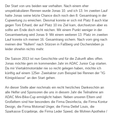
Der Start von uns beiden war verhalten. Nach einem eher
unspektakulären Rennen wurde Jonas 10. und ich 13. Im zweiten Lauf
hatte Jonas seine letzte Chance doch noch den 8. Gesamtrang in der
Cupwertung zu erreichen. Diesmal konnte er sich mit Platz 8 auch klar
gegen Toni Erhard, der auf Platz 10 ins Ziel kam, durchsetzen aber es
sollte am Ende doch nicht reichen. Mit einem Punkt weniger in der
Gesamtwertung wird Jonas 9. Mit einem weiteren 13. Platz im zweiten
Lauf konnte ich meinen 16. Gesamtrang sichern. Nach vorn ging nach
meinen drei "Nullern" nach Stürzen in Faßberg und Oschersleben ja
leider ohnehin nichts mehr.
Die Saison 2013 ist nun Geschichte und für die Zukunft alles offen.
Jonas möchte gern im kommenden Jahr im ADAC Junior Cup starten.
Da mir Viertaktmotorräder nie so recht gelegen haben, möchte ich
künftig auf einem 125er- Zweitakter zum Beispiel bei Rennen der "IG
Königsklasse" an den Start gehen.
An dieser Stelle aber nochmals ein recht herzliches Dankeschön an
alle Helfer und Sponsoren die uns in diesem Jahr die Teilnahme am
ADAC Mini-Bike-Cup ermöglicht haben. Neben unseren Eltern und
Großeltern sind hier besonders die Firma Desinfecta, die Firma Kontur
Design, die Firma Motorrad Unger, die Firma Detlef Louis, die
Sparkasse Erzgebirge, die Firma Leder Speed, die Mohren Apotheke /