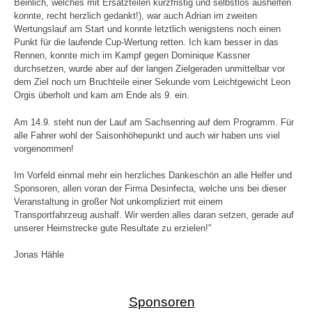
Beinlich, welches mit Ersatzteilen kurzfristig und selbstlos aushelfen
konnte, recht herzlich gedankt!), war auch Adrian im zweiten
Wertungslauf am Start und konnte letztlich wenigstens noch einen
Punkt für die laufende Cup-Wertung retten. Ich kam besser in das
Rennen, konnte mich im Kampf gegen Dominique Kassner
durchsetzen, wurde aber auf der langen Zielgeraden unmittelbar vor
dem Ziel noch um Bruchteile einer Sekunde vom Leichtgewicht Leon
Orgis überholt und kam am Ende als 9. ein.
Am 14.9. steht nun der Lauf am Sachsenring auf dem Programm. Für
alle Fahrer wohl der Saisonhöhepunkt und auch wir haben uns viel
vorgenommen!
Im Vorfeld einmal mehr ein herzliches Dankeschön an alle Helfer und
Sponsoren, allen voran der Firma Desinfecta, welche uns bei dieser
Veranstaltung in großer Not unkompliziert mit einem
Transportfahrzeug aushalf. Wir werden alles daran setzen, gerade auf
unserer Heimstrecke gute Resultate zu erzielen!"
Jonas Hähle
Sponsoren