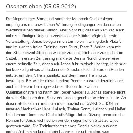
Oschersleben (05.05.2012)
Die Magdeburger Börde und somit der Motopark Oschersleben
empfing uns mit unwirtlichen Witterungsbedingungen zu den ersten
Wertungsläufen dieser Saison. Aber nicht nur, dass es kalt war, auch
nahezu ständiger Regen in verschiedener Stärke prägte die erste
Veranstaltung. Jonas belegte im ersten freien Training doch Platz 9
und im zweiten freien Training, trotz Sturz, Platz 7. Adrian kam mit
den Streckenverhältnissen weniger zurecht, blieb aber zumindest im
Sattel. Im ersten Zeittraining markierte Dennis Norick Stelzer eine
enorm schnelle Zeit, aber auch Jonas fuhr taktisch überlegt, in dem er
bei kurzzeitig etwas abtrocknender Strecke gleich die ersten Runden
nutzte, um den 7.Trainingsplatz aus dem freien Training zu
bestätigen. Bei wieder einsetzendem Regen musste er letztlich aber
auch in diesem Training wieder zu Boden. Im zweiten
Qualifikationstraining nahm der Regen wieder zu. Jonas startete nicht,
da sein Bike nach dem Sturz erst wieder gerichtet werden musste. An
dieser Stelle einmal mehr ein recht herzliches DANKESCHÖN an
unseren Mechaniker Hansi Lailach, Trainer Ronny Heinrich und Helfer
Friedemann Dommenz für die tatkräftige Unterstützung, ohne die das
Rennen für Jonas wohl schon vor dem eigentlichen Start zu Ende
gewesen wäre! Die Trainingsbestzeit von Dennis Norick aus dem
ersten Zeittraining konnte kein Fahrer mehr unterbieten, was