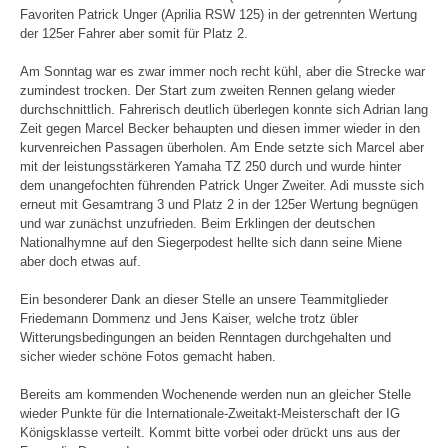
Favoriten Patrick Unger (Aprilia RSW 125) in der getrennten Wertung
der 125er Fahrer aber somit für Platz 2.
Am Sonntag war es zwar immer noch recht kühl, aber die Strecke war
zumindest trocken. Der Start zum zweiten Rennen gelang wieder
durchschnittlich. Fahrerisch deutlich überlegen konnte sich Adrian lang
Zeit gegen Marcel Becker behaupten und diesen immer wieder in den
kurvenreichen Passagen überholen. Am Ende setzte sich Marcel aber
mit der leistungsstärkeren Yamaha TZ 250 durch und wurde hinter
dem unangefochten führenden Patrick Unger Zweiter. Adi musste sich
erneut mit Gesamtrang 3 und Platz 2 in der 125er Wertung begnügen
und war zunächst unzufrieden. Beim Erklingen der deutschen
Nationalhymne auf den Siegerpodest hellte sich dann seine Miene
aber doch etwas auf.
Ein besonderer Dank an dieser Stelle an unsere Teammitglieder
Friedemann Dommenz und Jens Kaiser, welche trotz übler
Witterungsbedingungen an beiden Renntagen durchgehalten und
sicher wieder schöne Fotos gemacht haben.
Bereits am kommenden Wochenende werden nun an gleicher Stelle
wieder Punkte für die Internationale-Zweitakt-Meisterschaft der IG
Königsklasse verteilt. Kommt bitte vorbei oder drückt uns aus der