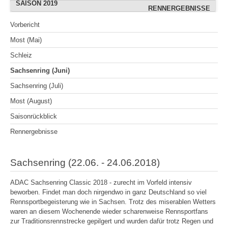
SAISON 2019
OSCHERSLEBEN (AUGUST)
OSCHERSLEBEN (ADRIAN)
RENNERGEBNISSE
RENNERGEBNISSE
OSCHERSLEBEN
FREIBERG (JULI)
WITTGENBORN
BOPFINGEN
BOPFINGEN
Vorbericht
SACHSENRING (ADRIAN)
WITTGENBORN (JULI)
HOCKENHEIMRING
HOCKENHEIMRING
WACKERSDORF
GEESTHACHT
BOPFINGEN
Most (Mai)
RENNERGEBNISSE
RENNERGEBNISSE
RENNERGEBNISSE
GEROLZHOFEN
SACHSENRING
SACHSENRING
GEESTHACHT
Schleiz
WACKERSDORF
BERNSGRÜN
CHEB
CHEB
Sachsenring (Juni)
WITTGENBORN (SEPT.)
RENNERGEBNISSE
WACKERSDORF
SACHSENRING
Sachsenring (Juli)
RENNERGEBNISSE
RENNERGEBNISSE
KÖLN
Most (August)
RENNERGEBNISSE
Saisonrückblick
Rennergebnisse
Sachsenring (22.06. - 24.06.2018)
ADAC Sachsenring Classic 2018 - zurecht im Vorfeld intensiv
beworben. Findet man doch nirgendwo in ganz Deutschland so viel
Rennsportbegeisterung wie in Sachsen. Trotz des miserablen Wetters
waren an diesem Wochenende wieder scharenweise Rennsportfans
zur Traditionsrennstrecke gepilgert und wurden dafür trotz Regen und