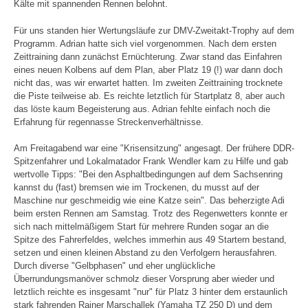
Kälte mit spannenden Rennen belohnt.
Für uns standen hier Wertungsläufe zur DMV-Zweitakt-Trophy auf dem
Programm. Adrian hatte sich viel vorgenommen. Nach dem ersten
Zeittraining dann zunächst Ernüchterung. Zwar stand das Einfahren
eines neuen Kolbens auf dem Plan, aber Platz 19 (!) war dann doch
nicht das, was wir erwartet hatten. Im zweiten Zeittraining trocknete
die Piste teilweise ab. Es reichte letztlich für Startplatz 8, aber auch
das löste kaum Begeisterung aus. Adrian fehlte einfach noch die
Erfahrung für regennasse Streckenverhältnisse.
Am Freitagabend war eine "Krisensitzung" angesagt. Der frühere DDR-
Spitzenfahrer und Lokalmatador Frank Wendler kam zu Hilfe und gab
wertvolle Tipps: "Bei den Asphaltbedingungen auf dem Sachsenring
kannst du (fast) bremsen wie im Trockenen, du musst auf der
Maschine nur geschmeidig wie eine Katze sein". Das beherzigte Adi
beim ersten Rennen am Samstag. Trotz des Regenwetters konnte er
sich nach mittelmäßigem Start für mehrere Runden sogar an die
Spitze des Fahrerfeldes, welches immerhin aus 49 Startern bestand,
setzen und einen kleinen Abstand zu den Verfolgern herausfahren.
Durch diverse "Gelbphasen" und eher unglückliche
Überrundungsmanöver schmolz dieser Vorsprung aber wieder und
letztlich reichte es insgesamt "nur" für Platz 3 hinter dem erstaunlich
stark fahrenden Rainer Marschallek (Yamaha TZ 250 D) und dem