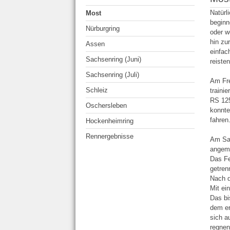
WITTGE
Natürl
Most
beginn
Nürburgring
oder w
hin zu
Assen
einfac
Sachsenring (Juni)
reiste
Sachsenring (Juli)
Am Fre
Schleiz
traini
RS 125
Oschersleben
konnte
fahren
Hockenheimring
Rennergebnisse
Am Sam
angeme
Das Fe
getren
Nach d
Mit ei
Das bi
dem er
sich a
regnen