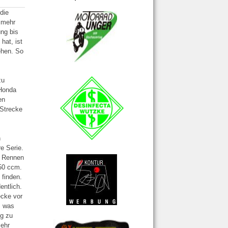
 (SEPT.)
SENRING (ADRIAN)
HOCKENHEIMRING
HOCKENHEIMRING
WACKERSDORF
WACKERSDORF
SACHSENRING
KÖLN
RENNERGEBNISSE
RENNERGEBNISSE
RENNERGEBNISSE
RENNERGEBNISSE
RENNERGEBNISSE
RENNERGEBNISSE
RENNERGEBNISSE
RENNERGEBNISSE
die
 mehr
ung bis
hat, ist
ehen. So
zu
 Honda
en
 Strecke
h
re Serie.
m Rennen
750 ccm.
 finden.
entlich.
ecke vor
, was
ig zu
sehr