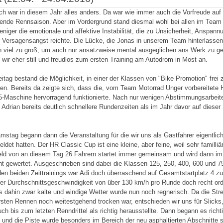
NBORN (JULI)
OSCHERSLEBEN (JONAS)
BOPFINGEN
GEROLZHOFEN
GEESTHACHT
WACKERSDORF
OSCHERSLEBEN (ADRIAN)
OSCHERSLEBEN (AUGUST)
BERNSGRÜN
SACHSENRING
GEESTHACHT
SACHSENRING
WITTGENBORN
CHEB
CHEB
SACH
ich war in diesem Jahr alles anders. Da war wie immer auch die Vorfreude auf 
ende Rennsaison. Aber im Vordergrund stand diesmal wohl bei allen im Team
eniger die emotionale und affektive Instabilität, die zu Unsicherheit, Anspann
r Versagensangst reichte. Die Lücke, die Jonas in unserem Team hinterlassen 
h viel zu groß, um auch nur ansatzweise mental ausgeglichen ans Werk zu g
n wir eher still und freudlos zum ersten Training am Autodrom in Most an.
itag bestand die Möglichkeit, in einer der Klassen von "Bike Promotion" frei 
eren. Bereits da zeigte sich, dass die, vom Team Motorrad Unger vorbereitete
-Maschine hervorragend funktionierte. Nach nur wenigen Abstimmungsarbeit
 Adrian bereits deutlich schnellere Rundenzeiten als im Jahr davor auf dieser
.
stag begann dann die Veranstaltung für die wir uns als Gastfahrer eigentlic
ldet hatten. Der HR Classic Cup ist eine kleine, aber feine, weil sehr familliä
ld von an diesem Tag 26 Fahrern startet immer gemeinsam und wird dann i
nt gewertet. Ausgeschrieben sind dabei die Klassen 125, 250, 400, 600 und 
en beiden Zeittrainings war Adi doch überraschend auf Gesamtstartplatz 4 zu
ner Durchschnittsgeschwindigkeit von über 130 km/h pro Runde doch recht ord
s dahin zwar kalte und windige Wetter wurde nun noch regnerisch. Da die Str
sten Rennen noch weitestgehend trocken war, entschieden wir uns für Slicks
uch bis zum letzten Renndrittel als richtig herausstellte. Dann begann es richt
 und die Piste wurde besonders im Bereich der neu asphaltierten Abschnitte 