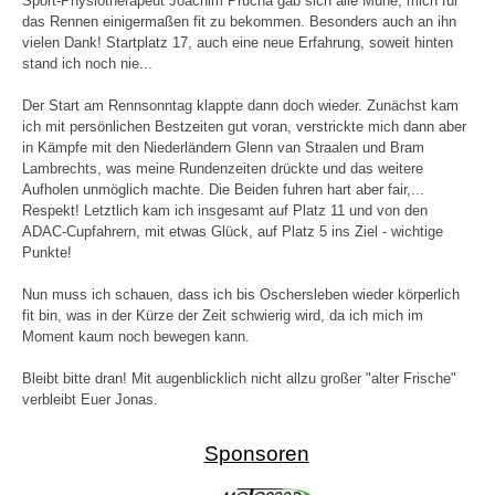
Sport-Physiotherapeut Joachim Prucha gab sich alle Mühe, mich für
das Rennen einigermaßen fit zu bekommen. Besonders auch an ihn
vielen Dank! Startplatz 17, auch eine neue Erfahrung, soweit hinten
stand ich noch nie...
Der Start am Rennsonntag klappte dann doch wieder. Zunächst kam
ich mit persönlichen Bestzeiten gut voran, verstrickte mich dann aber
in Kämpfe mit den Niederländern Glenn van Straalen und Bram
Lambrechts, was meine Rundenzeiten drückte und das weitere
Aufholen unmöglich machte. Die Beiden fuhren hart aber fair,...
Respekt! Letztlich kam ich insgesamt auf Platz 11 und von den
ADAC-Cupfahrern, mit etwas Glück, auf Platz 5 ins Ziel - wichtige
Punkte!
Nun muss ich schauen, dass ich bis Oschersleben wieder körperlich
fit bin, was in der Kürze der Zeit schwierig wird, da ich mich im
Moment kaum noch bewegen kann.
Bleibt bitte dran! Mit augenblicklich nicht allzu großer "alter Frische"
verbleibt Euer Jonas.
Sponsoren