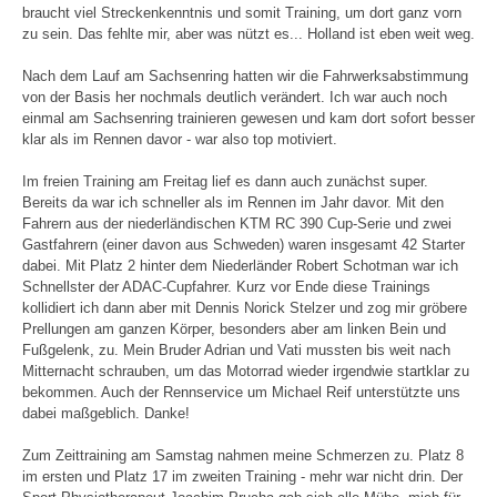
braucht viel Streckenkenntnis und somit Training, um dort ganz vorn
zu sein. Das fehlte mir, aber was nützt es... Holland ist eben weit weg.
Nach dem Lauf am Sachsenring hatten wir die Fahrwerksabstimmung
von der Basis her nochmals deutlich verändert. Ich war auch noch
einmal am Sachsenring trainieren gewesen und kam dort sofort besser
klar als im Rennen davor - war also top motiviert.
Im freien Training am Freitag lief es dann auch zunächst super.
Bereits da war ich schneller als im Rennen im Jahr davor. Mit den
Fahrern aus der niederländischen KTM RC 390 Cup-Serie und zwei
Gastfahrern (einer davon aus Schweden) waren insgesamt 42 Starter
dabei. Mit Platz 2 hinter dem Niederländer Robert Schotman war ich
Schnellster der ADAC-Cupfahrer. Kurz vor Ende diese Trainings
kollidiert ich dann aber mit Dennis Norick Stelzer und zog mir gröbere
Prellungen am ganzen Körper, besonders aber am linken Bein und
Fußgelenk, zu. Mein Bruder Adrian und Vati mussten bis weit nach
Mitternacht schrauben, um das Motorrad wieder irgendwie startklar zu
bekommen. Auch der Rennservice um Michael Reif unterstützte uns
dabei maßgeblich. Danke!
Zum Zeittraining am Samstag nahmen meine Schmerzen zu. Platz 8
im ersten und Platz 17 im zweiten Training - mehr war nicht drin. Der