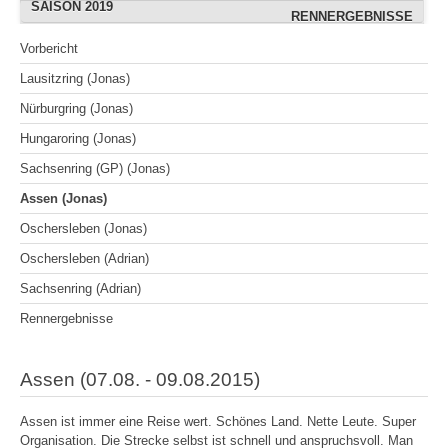
SAISON 2019
OSCHERSLEBEN (AUGUST)
OSCHERSLEBEN (ADRIAN)
RENNERGEBNISSE
RENNERGEBNISSE
OSCHERSLEBEN
FREIBERG (JULI)
WITTGENBORN
BOPFINGEN
BOPFINGEN
Vorbericht
SACHSENRING (ADRIAN)
WITTGENBORN (JULI)
HOCKENHEIMRING
HOCKENHEIMRING
WACKERSDORF
GEESTHACHT
BOPFINGEN
Lausitzring (Jonas)
RENNERGEBNISSE
RENNERGEBNISSE
RENNERGEBNISSE
GEROLZHOFEN
SACHSENRING
SACHSENRING
GEESTHACHT
Nürburgring (Jonas)
WACKERSDORF
BERNSGRÜN
CHEB
CHEB
Hungaroring (Jonas)
WITTGENBORN (SEPT.)
RENNERGEBNISSE
WACKERSDORF
SACHSENRING
Sachsenring (GP) (Jonas)
RENNERGEBNISSE
RENNERGEBNISSE
KÖLN
Assen (Jonas)
RENNERGEBNISSE
Oschersleben (Jonas)
Oschersleben (Adrian)
Sachsenring (Adrian)
Rennergebnisse
Assen (07.08. - 09.08.2015)
Assen ist immer eine Reise wert. Schönes Land. Nette Leute. Super
Organisation. Die Strecke selbst ist schnell und anspruchsvoll. Man